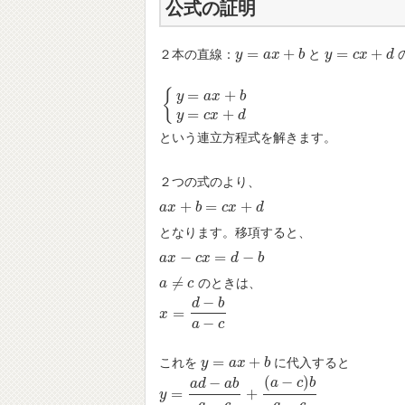
公式の証明
=
+
=
+
２本の直線：
と
y
y
=
a
x
+
a
b
x
b
y
y
=
c
x
+
c
d
x
d
{
=
+
y
a
x
b
{
y
=
a
x
+
b
y
=
c
x
+
d
=
+
y
c
x
d
という連立方程式を解きます。
２つの式のより、
+
=
+
a
a
x
x
+
b
=
c
b
x
+
d
c
x
d
となります。移項すると、
−
=
−
a
a
x
x
−
c
x
=
c
d
x
−
b
d
b
≠
のときは、
a
a
≠
c
c
−
d
b
=
x
x
=
d
−
b
a
−
c
−
a
c
=
+
これを
に代入すると
y
y
=
a
x
+
a
b
x
b
(
−
)
−
a
c
b
a
d
a
b
=
+
y
y
=
a
d
−
a
b
a
−
c
+
(
a
−
c
)
b
a
−
c
=
a
d
−
b
c
a
−
c
−
−