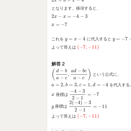
2
+
3
=
−
4
2
x
x
+
3
=
x
−
4
x
となります。移項すると、
2
−
=
−
4
−
3
2
x
x
−
x
=
−
x
4
−
3
=
−
7
x
x
=
−
7
=
−
4
=
−
7
これを
に代入すると
y
y
=
x
−
4
x
y
y
=
−
7
−
4
=
−
(
−
7
,
−
11
)
よって答えは
(
−
7
,
−
11
)
解答２
−
−
(
)
d
b
a
d
b
c
,
という公式に、
(
d
−
b
a
−
c
,
a
d
−
b
c
a
−
c
)
−
−
a
c
a
c
=
2
,
=
3
,
=
1
,
=
−
4
を代入する
a
a
=
2
,
b
=
3
b
,
c
=
1
,
d
=
c
−
4
d
−
4
−
3
=
−
7
座標は
x
x
−
4
−
3
2
−
1
=
−
7
2
−
1
2
(
−
4
)
−
3
=
−
11
座標は
y
y
2
(
−
4
)
−
3
2
−
1
=
−
11
2
−
1
(
−
7
,
−
11
)
よって答えは
(
−
7
,
−
11
)