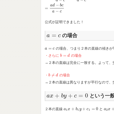
a
c
a
c
−
a
d
b
c
=
−
a
c
公式が証明できました！
=
の場合
a
a
=
c
c
=
の場合、つまり２本の直線の傾きが
a
a
=
c
c
=
・さらに
の場合
b
b
=
d
d
→２本の直線は完全に一致する。よって、
≠
・
の場合
b
b
≠
d
d
→２本の直線は異なりますが平行なので、
+
+
=
0
という一
a
a
x
x
+
b
y
+
b
c
y
=
0
c
+
+
=
0
２本の直線
と
a
a
1
x
x
+
b
1
b
y
+
y
c
1
=
0
c
a
a
2
x
x
+
b
1
1
1
2