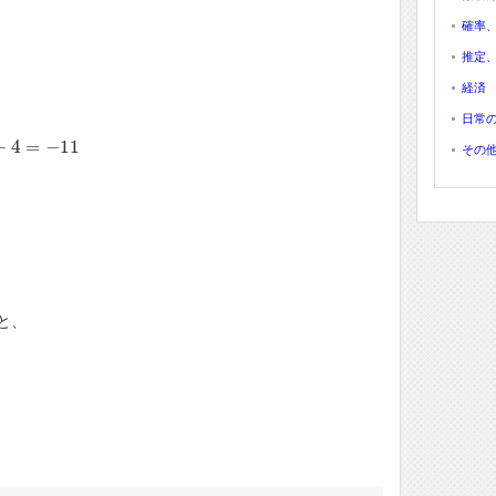
確率
推定
経済
日常
−
4
=
−
11
11
その
と、