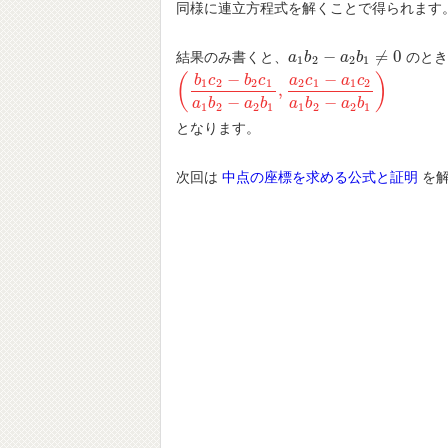
同様に連立方程式を解くことで得られます
−
≠
0
結果のみ書くと、
のとき
a
a
1
b
b
2
−
a
2
a
b
1
b
≠
0
1
2
2
1
−
−
(
)
b
c
b
c
a
c
a
c
1
2
2
1
2
1
1
2
,
(
b
1
c
2
−
b
2
c
1
a
1
b
2
−
a
2
b
1
,
a
2
c
1
−
a
1
c
2
a
1
b
2
−
a
−
−
a
b
a
b
a
b
a
b
1
2
2
1
1
2
2
1
となります。
次回は
中点の座標を求める公式と証明
を解