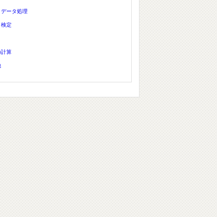
、データ処理
、検定
の計算
他