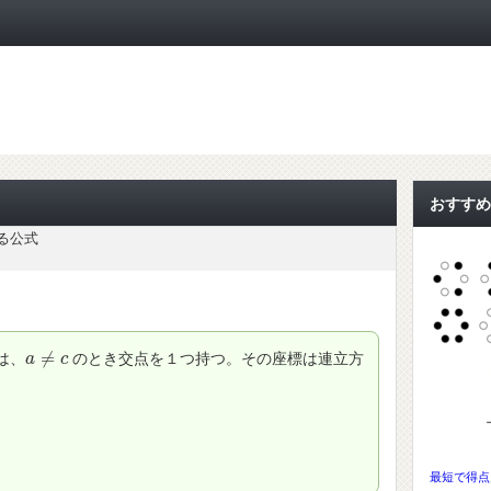
ト
おすすめ
る公式
≠
は、
のとき交点を１つ持つ。その座標は連立方
a
a
≠
c
c
最短で得点