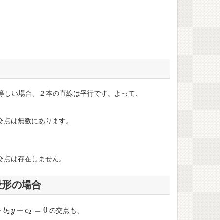
等しい場合、２本の直線は平行です。よって、
交点は無数にあります。
交点は存在しません。
般形の場合
+
+
=
0
の交点も、
2
b
y
+
y
c
2
=
0
c
2
2