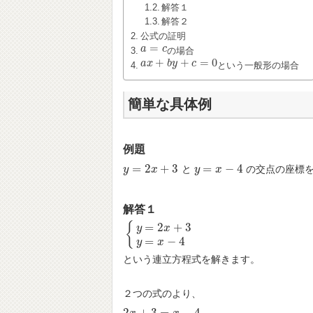
解答１
解答２
公式の証明
=
a
c
a
=
c
の場合
+
+
=
0
a
x
b
y
c
a
x
+
b
y
+
c
=
0
という一般形の場合
簡単な具体例
例題
=
2
+
3
=
−
4
と
の交点の座標
y
y
=
2
x
+
3
x
y
y
=
x
−
4
x
解答１
{
=
2
+
3
y
x
{
y
=
2
x
+
3
y
=
x
−
4
=
−
4
y
x
という連立方程式を解きます。
２つの式のより、