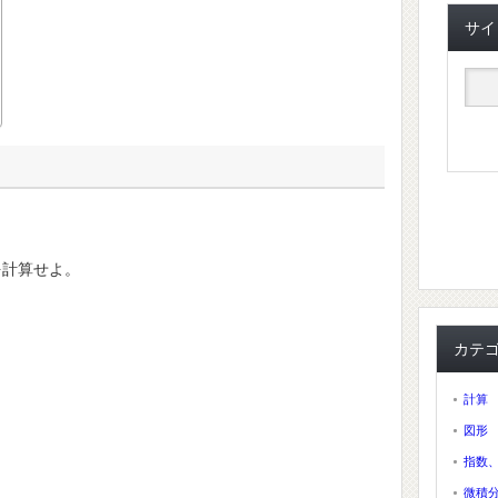
サイ
を計算せよ。
カテ
計算
図形
指数
微積