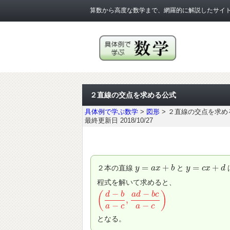
算数から高度な数学まで、網羅的に解説したサイ
２直線の交点を求める公式
具体例で学ぶ数学
>
図形
>
２直線の交点を求め
最終更新日 2018/10/27
=
+
=
+
２本の直線
と
y
y
=
a
x
+
a
b
x
b
y
y
=
c
x
+
c
d
x
d
程式を解いて求めると、
−
−
(
)
d
b
a
d
b
c
,
(
d
−
b
a
−
c
,
a
d
−
b
c
a
−
c
)
−
−
a
c
a
c
となる。