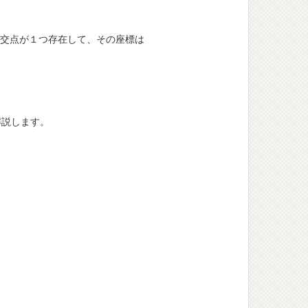
。
交点が１つ存在して、その座標は
2
b
1
)
説します。