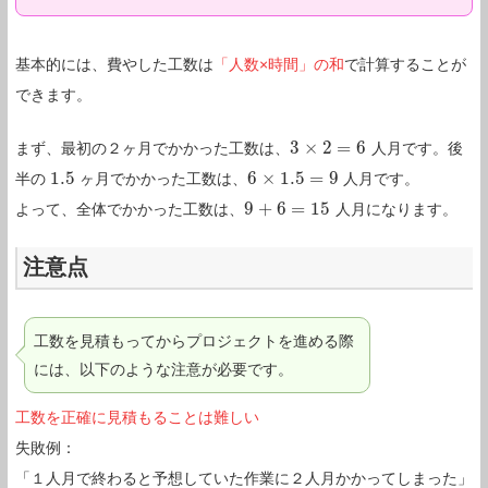
基本的には、費やした工数は
「人数×時間」の和
で計算することが
できます。
3
×
2
=
6
まず、最初の２ヶ月でかかった工数は、
人月です。後
3
×
2
=
6
1.5
6
×
1.5
=
9
半の
ヶ月でかかった工数は、
人月です。
1.5
6
×
1.5
=
9
9
+
6
=
15
よって、全体でかかった工数は、
人月になります。
9
+
6
=
15
注意点
工数を見積もってからプロジェクトを進める際
には、以下のような注意が必要です。
工数を正確に見積もることは難しい
失敗例：
「１人月で終わると予想していた作業に２人月かかってしまった」