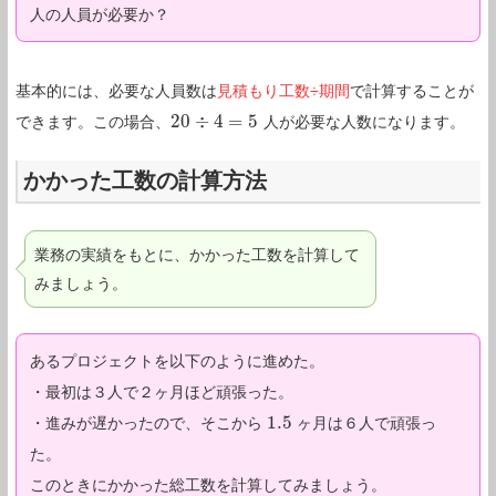
人の人員が必要か？
基本的には、必要な人員数は
見積もり工数÷期間
で計算することが
20
÷
4
=
5
できます。この場合、
人が必要な人数になります。
20
÷
4
=
5
かかった工数の計算方法
業務の実績をもとに、かかった工数を計算して
みましょう。
あるプロジェクトを以下のように進めた。
・最初は３人で２ヶ月ほど頑張った。
1.5
・進みが遅かったので、そこから
ヶ月は６人で頑張っ
1.5
た。
このときにかかった総工数を計算してみましょう。